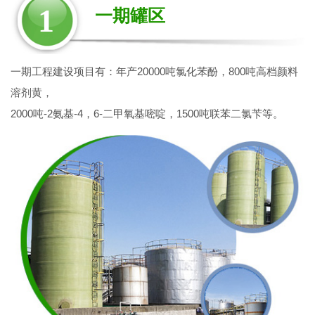
1
一期罐区
一期工程建设项目有：年产20000吨氯化苯酚，800吨高档颜料
溶剂黄，
2000吨-2氨基-4，6-二甲氧基嘧啶，1500吨联苯二氯苄等。