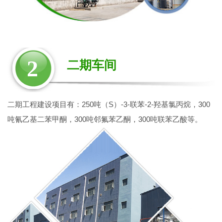
2
二期车间
二期工程建设项目有：250吨（S）-3-联苯-2-羟基氯丙烷，300
吨氰乙基二苯甲酮，300吨邻氟苯乙酮，300吨联苯乙酸等。