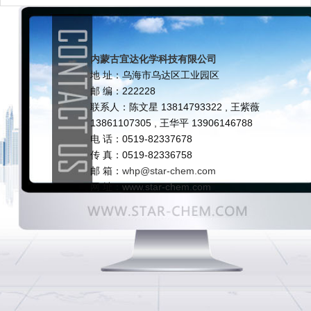
内蒙古宜达化学科技有限公司
地 址：乌海市乌达区工业园区
邮 编：222228
联系人：陈文星 13814793322 , 王紫薇
13861107305 , 王华平 13906146788
电 话：0519-82337678
传 真：0519-82336758
邮 箱：
whp@star-chem.com
网 址：
www.star-chem.com