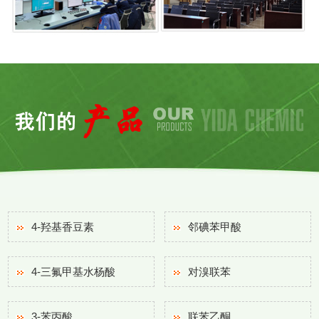
4-羟基香豆素
邻碘苯甲酸
4-三氟甲基水杨酸
对溴联苯
3-苯丙酸
联苯乙酮