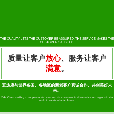
THE QUALITY LETS THE CUSTOMER BE ASSURED, THE SERVICE MAKES THE
CUSTOMER SATISFIED.
质量让客户
放心
、服务让客户
满意
。
宜达愿与世界各国、各地区的新老客户真诚合作、共创美好未
来。
Yida Chem is willing to cooperate with new and old customers in all countries and regions in the
world to create a better future.