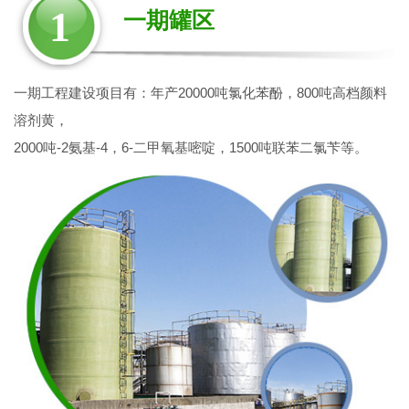
1
一期罐区
一期工程建设项目有：年产20000吨氯化苯酚，800吨高档颜料
溶剂黄，
2000吨-2氨基-4，6-二甲氧基嘧啶，1500吨联苯二氯苄等。