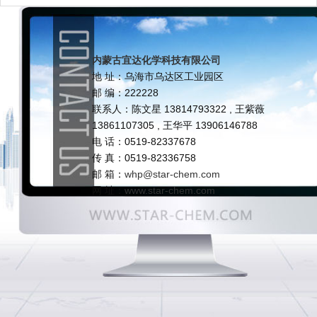
内蒙古宜达化学科技有限公司
地 址：乌海市乌达区工业园区
邮 编：222228
联系人：陈文星 13814793322 , 王紫薇
13861107305 , 王华平 13906146788
电 话：0519-82337678
传 真：0519-82336758
邮 箱：
whp@star-chem.com
网 址：
www.star-chem.com