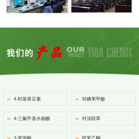
4-羟基香豆素
邻碘苯甲酸
4-三氟甲基水杨酸
对溴联苯
3-苯丙酸
联苯乙酮