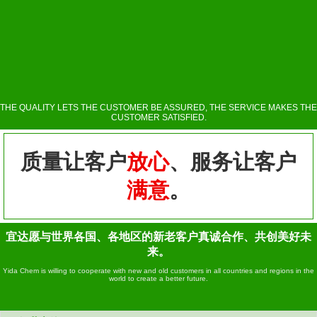
THE QUALITY LETS THE CUSTOMER BE ASSURED, THE SERVICE MAKES THE
CUSTOMER SATISFIED.
质量让客户
放心
、服务让客户
满意
。
宜达愿与世界各国、各地区的新老客户真诚合作、共创美好未
来。
Yida Chem is willing to cooperate with new and old customers in all countries and regions in the
world to create a better future.