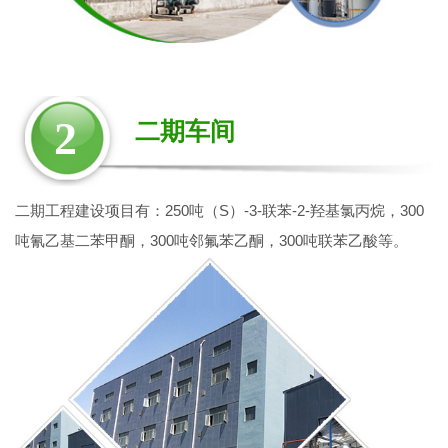
2
二期车间
二期工程建设项目有：250吨（S）-3-联苯-2-羟基氯丙烷，300
吨氰乙基二苯甲酮，300吨邻氟苯乙酮，300吨联苯乙酸等。