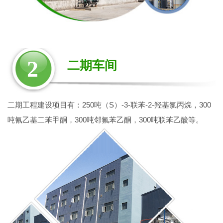
2
二期车间
二期工程建设项目有：250吨（S）-3-联苯-2-羟基氯丙烷，300
吨氰乙基二苯甲酮，300吨邻氟苯乙酮，300吨联苯乙酸等。