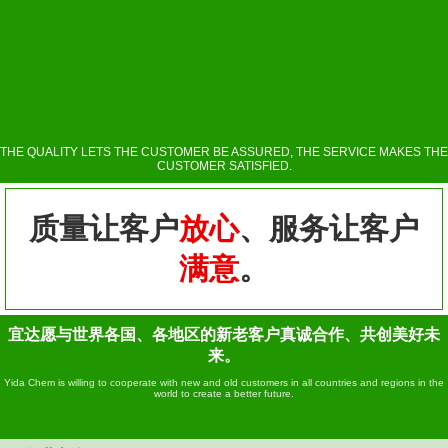
THE QUALITY LETS THE CUSTOMER BE ASSURED, THE SERVICE MAKES THE
CUSTOMER SATISFIED.
质量让客户
放心
、服务让客户
满意
。
宜达愿与世界各国、各地区的新老客户真诚合作、共创美好未
来。
Yida Chem is willing to cooperate with new and old customers in all countries and regions in the
world to create a better future.