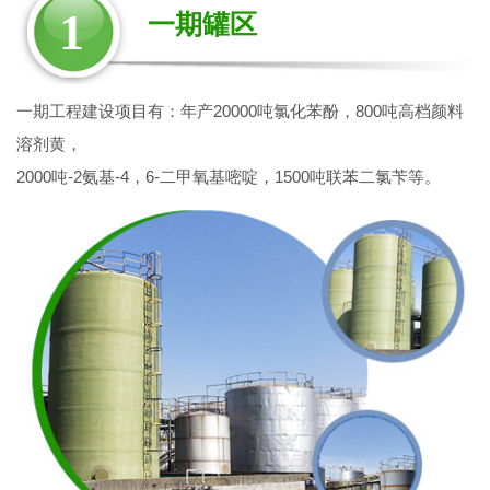
1
一期罐区
一期工程建设项目有：年产20000吨氯化苯酚，800吨高档颜料
溶剂黄，
2000吨-2氨基-4，6-二甲氧基嘧啶，1500吨联苯二氯苄等。