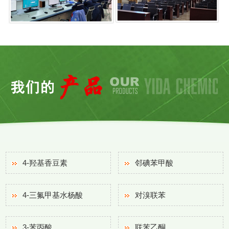
4-羟基香豆素
邻碘苯甲酸
4-三氟甲基水杨酸
对溴联苯
3-苯丙酸
联苯乙酮