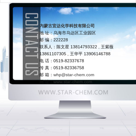
内蒙古宜达化学科技有限公司
地 址：乌海市乌达区工业园区
邮 编：222228
联系人：陈文星 13814793322 , 王紫薇
13861107305 , 王华平 13906146788
电 话：0519-82337678
传 真：0519-82336758
邮 箱：
whp@star-chem.com
网 址：
www.star-chem.com